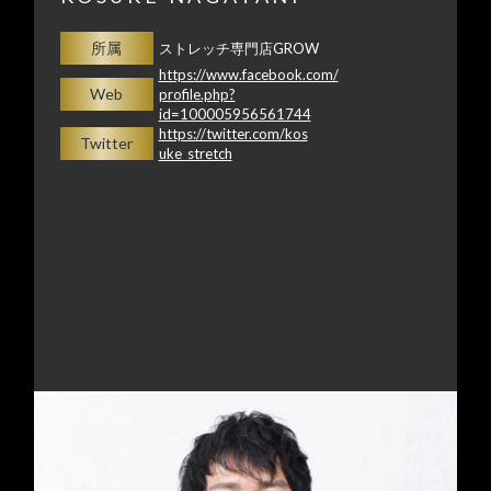
所属
ストレッチ専門店GROW
https://www.facebook.com/
Web
profile.php?
id=100005956561744
https://twitter.com/kos
Twitter
uke_stretch