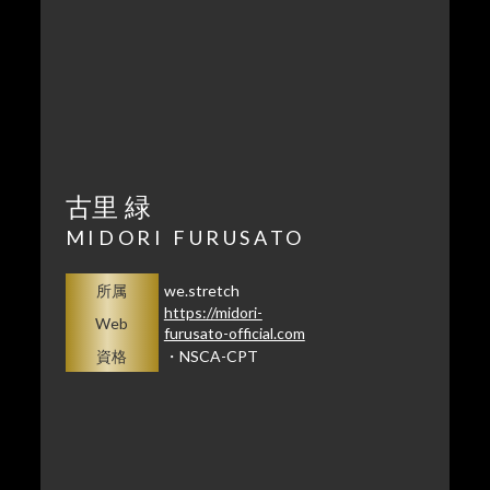
古里 緑
MIDORI FURUSATO
所属
we.stretch
https://midori-
Web
furusato-official.com
資格
・NSCA-CPT