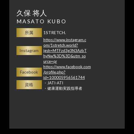
久保 将人
MASATO KUBO
所属
1STRETCH.
https://www.instagram.c
om/1stretch.world?
Instagram
igsh=MTFzd3g3N3AzbT
hyNw%3D%3D&utm_so
urce=qr
https://www.facebook.com
Facebook
/profile.php?
id=100005956561744
・JATI-ATI
資格
・健康運動実践指導者