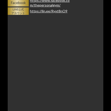
https://www.facebook.co
Facebook
m/thepersonalgym/
LINE公式
https://lin.ee/Ryxt8nO9
アカウント