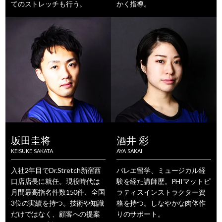
てのストレッチも行う。
かく指導。
坂田圭将
酒井 彩
KEISUKE SAKATA
AYA SAKAI
入社2年目でDr.Stretch新宿西
バレエ留学、ミュージカル経
口店店長に就任。現役時代は
験を経た講師歴。PHIマットピ
月間最高指名件数150件、全国
ラティスインストラクター資
3位の実績を持つ。技術や知識
格を持つ。しなやかな肉体作
だけではなく、顧客への提案
りのサポート。