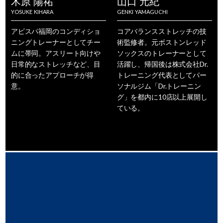
木原 陽祐
山口 元紀
YOSUKE KIHARA
GENKI YAMAGUCHI
アビスパ福岡のコンディショ
コアバランスストレッチの技
ニングトレーナーとしてチー
術監修者。元ボストンレッド
ムに帯同。アスリート向けや
ソックスのトレーナーとして
日常的なストレッチなど、目
活躍し、帰国後は株式会社Dr.
的に合ったアプローチが得
トレーニング代表としてパー
意。
ソナルジム「Dr.トレーニン
グ」を都内に10店以上展開し
ている。